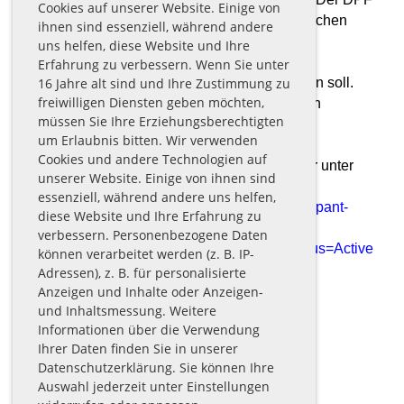
Cookies auf unserer Website. Einige von
ist ein Übereinkommen zwischen der Europäischen
ihnen sind essenziell, während andere
Union und den USA, der die Einhaltung
uns helfen, diese Website und Ihre
europäischer Datenschutzstandards bei
Erfahrung zu verbessern. Wenn Sie unter
16 Jahre alt sind und Ihre Zustimmung zu
Datenverarbeitungen in den USA gewährleisten soll.
freiwilligen Diensten geben möchten,
Jedes nach dem DPF zertifizierte Unternehmen
müssen Sie Ihre Erziehungsberechtigten
verpflichtet sich, diese Datenschutzstandards
um Erlaubnis bitten. Wir verwenden
einzuhalten. Weitere
Cookies und andere Technologien auf
Informationen hierzu erhalten Sie vom Anbieter unter
unserer Website. Einige von ihnen sind
folgendem Link:
essenziell, während andere uns helfen,
https://www.dataprivacyframework.gov/s/participant-
diese Website und Ihre Erfahrung zu
search/participantdetail?
verbessern. Personenbezogene Daten
contact=true&id=a2zt0000000GnywAAC&status=Active
können verarbeitet werden (z. B. IP-
Quelle:
Adressen), z. B. für personalisierte
https://www.e-recht24.de
Anzeigen und Inhalte oder Anzeigen-
und Inhaltsmessung. Weitere
Informationen über die Verwendung
Ihrer Daten finden Sie in unserer
Datenschutzerklärung. Sie können Ihre
Auswahl jederzeit unter Einstellungen
Keine Termine vorhanden.